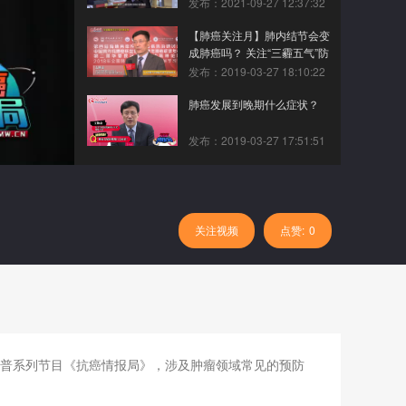
发布：2021-09-27 12:37:32
【肺癌关注月】肺内结节会变
成肺癌吗？ 关注“三霾五气”防
肺癌
发布：2019-03-27 18:10:22
肺癌发展到晚期什么症状？
发布：2019-03-27 17:51:51
关注视频
点赞:
0
科普系列节目《抗癌情报局》，涉及肿瘤领域常见的预防