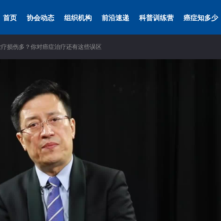
首页
协会动态
组织机构
前沿速递
科普训练营
癌症知多少
放疗损伤多？你对癌症治疗还有这些误区